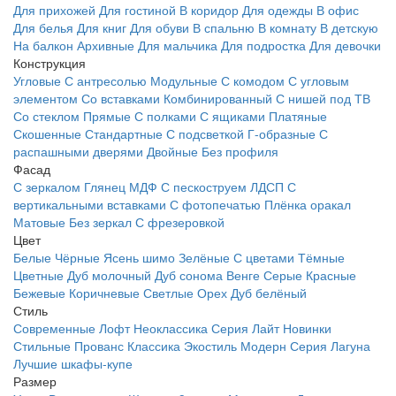
Для прихожей
Для гостиной
В коридор
Для одежды
В офис
Для белья
Для книг
Для обуви
В спальню
В комнату
В детскую
На балкон
Архивные
Для мальчика
Для подростка
Для девочки
Конструкция
Угловые
С антресолью
Модульные
С комодом
С угловым
элементом
Со вставками
Комбинированный
С нишей под ТВ
Со стеклом
Прямые
С полками
С ящиками
Платяные
Скошенные
Стандартные
С подсветкой
Г-образные
С
распашными дверями
Двойные
Без профиля
Фасад
С зеркалом
Глянец
МДФ
С пескоструем
ЛДСП
С
вертикальными вставками
С фотопечатью
Плёнка оракал
Матовые
Без зеркал
С фрезеровкой
Цвет
Белые
Чёрные
Ясень шимо
Зелёные
С цветами
Тёмные
Цветные
Дуб молочный
Дуб сонома
Венге
Серые
Красные
Бежевые
Коричневые
Светлые
Орех
Дуб белёный
Стиль
Современные
Лофт
Неоклассика
Серия Лайт
Новинки
Стильные
Прованс
Классика
Экостиль
Модерн
Серия Лагуна
Лучшие шкафы-купе
Размер