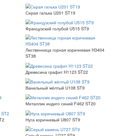
Серая галька U201 ST19
Французский голубой U515 ST9
Лиственница горная коричневая H3404
ST38
Древесина графит H1123 ST22
Ванильный жёлтый U108 ST9
Металлик индиго синий F462 ST20
T2
Нуга коричневый U807 ST9
Серый камень U727 ST9