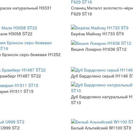
раска натуральный H3331
Сланец Металл золотисто-чёр
F629 ST16
Мали H3058 ST22
Берёза Майнау H1733 ST9
Вишня Локарно H1636 ST12
 Брэнсон серо-бежевая H1252
рамберг H1487 ST22
Дуб Бардолино серый H1146 S
ария H1511 ST15
Дуб Бардолино натуральный H
ST10
 U999 ST2
Белый Альпийский W1100 ST9