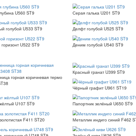
лубина U560 ST9
Серая галька U201 ST9
ый голубой U533 ST9
Делфт голубой U525 ST9
 горизонт U522 ST9
Деним голубой U540 ST9
Красный гранат U399 ST9
ница горная коричневая термо
ST38
Чёрный графит U961 ST19
жёлтый U107 ST9
Папортник зелёный U650 ST9
золотистая F411 ST20
Металлик индиго синий F462 S
ь коричневый U748 ST9
Зелёный киви U626 ST9