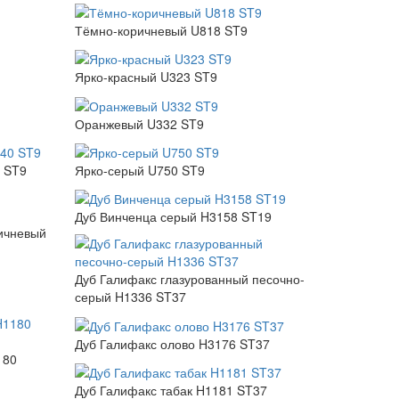
Тёмно-коричневый U818 ST9
Ярко-красный U323 ST9
Оранжевый U332 ST9
 ST9
Ярко-серый U750 ST9
Дуб Винченца серый H3158 ST19
ичневый
Дуб Галифакс глазурованный песочно-
серый H1336 ST37
Дуб Галифакс олово H3176 ST37
180
Дуб Галифакс табак H1181 ST37