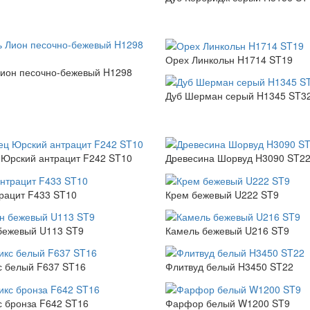
Орех Линкольн H1714 ST19
ион песочно-бежевый H1298
Дуб Шерман серый H1345 ST3
Юрский антрацит F242 ST10
Древесина Шорвуд H3090 ST2
рацит F433 ST10
Крем бежевый U222 ST9
бежевый U113 ST9
Камель бежевый U216 ST9
с белый F637 ST16
Флитвуд белый H3450 ST22
 бронза F642 ST16
Фарфор белый W1200 ST9