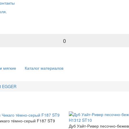
онтакты
0
и мягкие
Каталог материалов
СП EGGER
икаго тёмно-серый F187 ST9
Дуб Уайт-Ривер песочно-беже