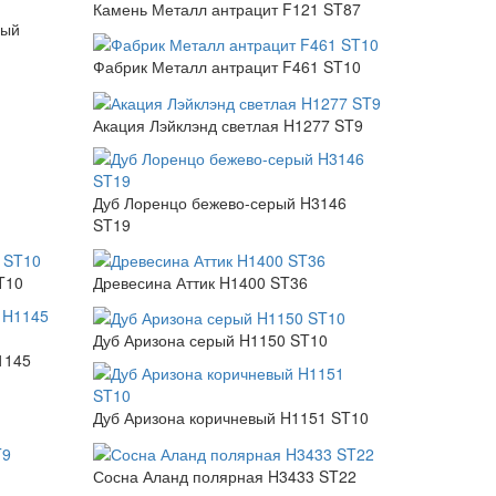
Камень Металл антрацит F121 ST87
ный
Фабрик Металл антрацит F461 ST10
Акация Лэйклэнд светлая H1277 ST9
Дуб Лоренцо бежево-серый H3146
ST19
T10
Древесина Аттик H1400 ST36
Дуб Аризона серый H1150 ST10
1145
Дуб Аризона коричневый H1151 ST10
Сосна Аланд полярная H3433 ST22