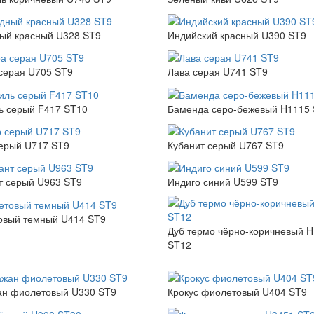
ый красный U328 ST9
Индийский красный U390 ST9
серая U705 ST9
Лава серая U741 ST9
ь серый F417 ST10
Баменда серо-бежевый H1115
ерый U717 ST9
Кубанит серый U767 ST9
т серый U963 ST9
Индиго синий U599 ST9
овый темный U414 ST9
Дуб термо чёрно-коричневый 
ST12
ан фиолетовый U330 ST9
Крокус фиолетовый U404 ST9