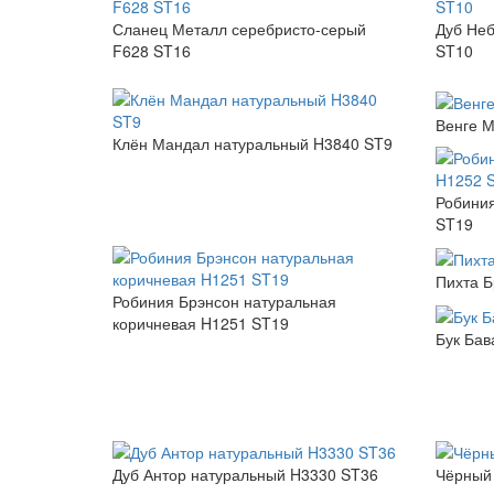
Сланец Металл серебристо-серый
Дуб Неб
F628 ST16
ST10
Венге 
Клён Мандал натуральный H3840 ST9
Робиния
ST19
Пихта Б
Робиния Брэнсон натуральная
коричневая H1251 ST19
Бук Бав
Дуб Антор натуральный H3330 ST36
Чёрный