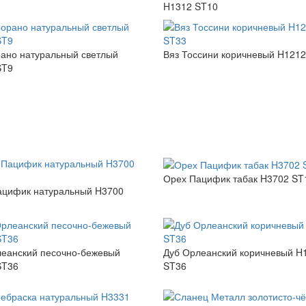
H1312 ST10
ано натуральный светлый
Вяз Тоссини коричневый H121
ST9
Орех Пацифик табак H3702 ST
ацифик натуральный H3700
еанский песочно-бежевый
Дуб Орлеанский коричневый H
ST36
ST36