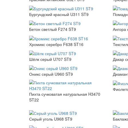
Бургундский красный U311 ST9
Помадн
Бетон светлый F274 ST9
Ангора 
Хромикс серебро F638 ST16
Текстил
Шёлк серый U707 ST9
Дакар с
Оникс серый U960 ST9
Диаман
Фиолет
Пихта сучковатая натуральная H3470
ST22
Серый уголь U968 ST9
Баклаж