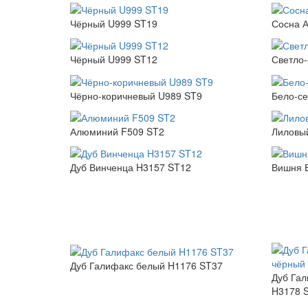
Чёрный U999 ST19
Сосна А
Чёрный U999 ST12
Светло
Чёрно-коричневый U989 ST9
Бело-с
Алюминий F509 ST2
Лиловы
Дуб Винченца H3157 ST12
Вишня 
Дуб Галифакс белый H1176 ST37
Дуб Гал
H3178 