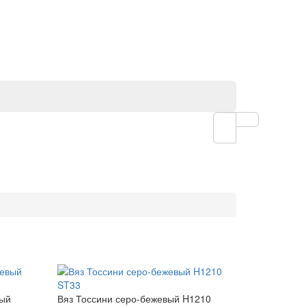
вый
Вяз Тоссини серо-бежевый H1210