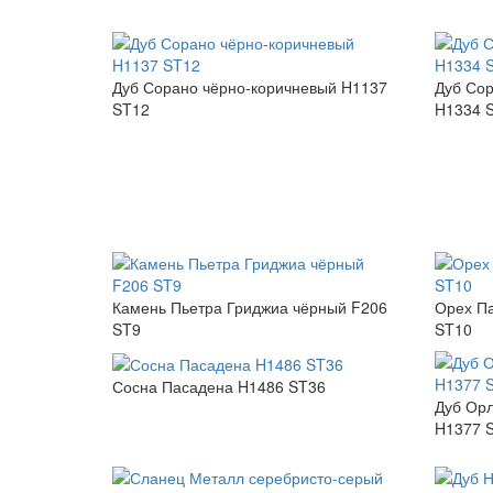
Дуб Сорано чёрно-коричневый H1137
Дуб Сор
ST12
H1334 
Камень Пьетра Гриджиа чёрный F206
Орех П
ST9
ST10
Сосна Пасадена H1486 ST36
Дуб Орл
H1377 