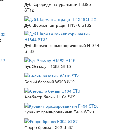
Дуб Корбридж натуральный H3395
ST12
Дуб Шерман антрацит H1346 ST32
2
Дуб Шерман коньяк коричневый H1344
ST32
2
Бук Эльмау H1582 ST15
Белый базовый W908 ST2
Алебастр белый U104 ST9
Кубанит брашированный F434 ST20
Ферро бронза F302 ST87