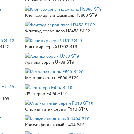
Клён сахарный шампань H3860 ST9
Флитвуд серая лава H3453 ST22
 ST12
Кашемир серый U702 ST9
Арктика серый U788 ST9
Металлик сталь F500 ST20
Лён терра F424 ST10
H1199
Стилкат титан серый F313 ST10
Крокус фиолетовый U404 ST9