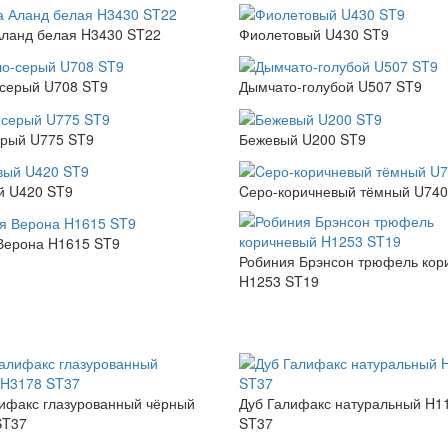
ланд белая H3430 ST22
Фиолетовый U430 ST9
-серый U708 ST9
Дымчато-голубой U507 ST9
ерый U775 ST9
Бежевый U200 ST9
й U420 ST9
Cеро-коричневый тёмный U740
Верона H1615 ST9
Робиния Брэнсон трюфель кор
H1253 ST19
ифакс глазурованный чёрный
Дуб Галифакс натуральный H1
ST37
ST37