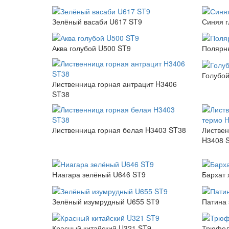
Зелёный васаби U617 ST9
Синяя г
Аква голубой U500 ST9
Полярн
Голубой
Лиственница горная антрацит H3406
ST38
Лиственница горная белая H3403 ST38
Листвен
H3408 
Ниагара зелёный U646 ST9
Бархат 
Зелёный изумрудный U655 ST9
Патина 
Красный китайский U321 ST9
Трюфел