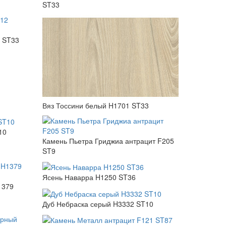
ST33
2 ST33
Вяз Тоссини белый H1701 ST33
10
Камень Пьетра Гриджиа антрацит F205
ST9
Ясень Наварра H1250 ST36
1379
Дуб Небраска серый H3332 ST10