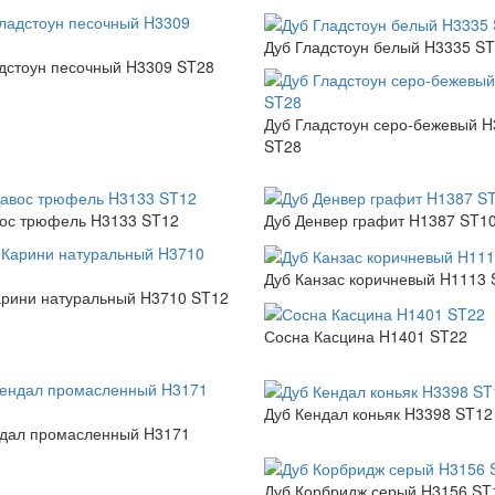
Дуб Гладстоун белый H3335 S
дстоун песочный H3309 ST28
Дуб Гладстоун серо-бежевый 
ST28
вос трюфель H3133 ST12
Дуб Денвер графит H1387 ST1
Дуб Канзас коричневый H1113
арини натуральный H3710 ST12
Сосна Касцина H1401 ST22
Дуб Кендал коньяк H3398 ST12
ндал промасленный H3171
Дуб Корбридж серый H3156 ST