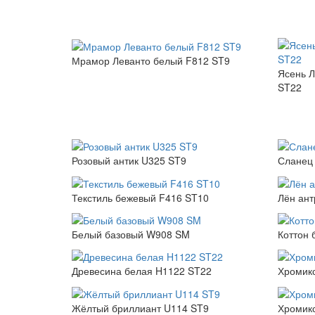
Мрамор Леванто белый F812 ST9
Ясень Л
ST22
Розовый антик U325 ST9
Сланец 
Текстиль бежевый F416 ST10
Лён ант
Белый базовый W908 SM
Коттон 
Древесина белая H1122 ST22
Хромик
Жёлтый бриллиант U114 ST9
Хромикс