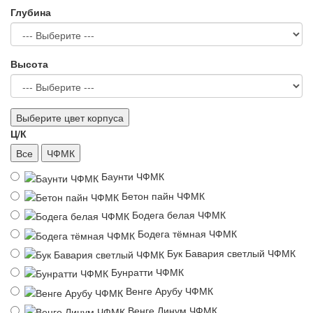
Глубина
Высота
Выберите цвет корпуса
Ц/К
Все
ЧФМК
Баунти ЧФМК
Бетон пайн ЧФМК
Бодега белая ЧФМК
Бодега тёмная ЧФМК
Бук Бавария светлый ЧФМК
Бунратти ЧФМК
Венге Арубу ЧФМК
Венге Линум ЧФМК