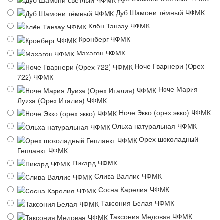
Дуб Шамони тёмный ЧФМК
Клён Танзау ЧФМК
Кронберг ЧФМК
Махагон ЧФМК
Ноче Гварнери (Орех
722) ЧФМК
Ноче Мария
Луиза (Орех Италия) ЧФМК
Ноче Экко (орех экко) ЧФМК
Ольха натуральная ЧФМК
Орех шоколадный
Гепланкт ЧФМК
Пикард ЧФМК
Слива Валлис ЧФМК
Сосна Карелия ЧФМК
Таксония Белая ЧФМК
Таксония Медовая ЧФМК