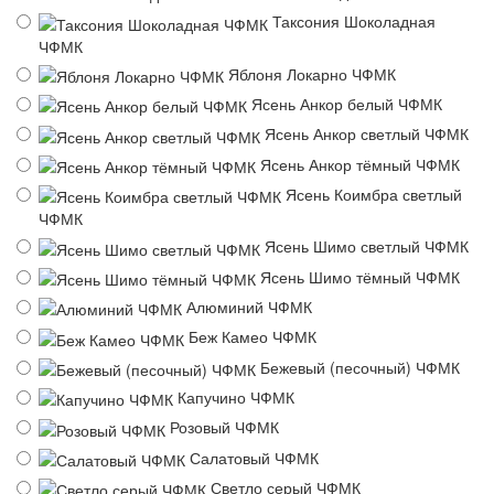
Таксония Шоколадная
ЧФМК
Яблоня Локарно ЧФМК
Ясень Анкор белый ЧФМК
Ясень Анкор светлый ЧФМК
Ясень Анкор тёмный ЧФМК
Ясень Коимбра светлый
ЧФМК
Ясень Шимо светлый ЧФМК
Ясень Шимо тёмный ЧФМК
Алюминий ЧФМК
Беж Камео ЧФМК
Бежевый (песочный) ЧФМК
Капучино ЧФМК
Розовый ЧФМК
Салатовый ЧФМК
Светло серый ЧФМК