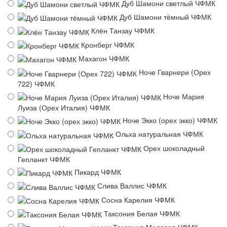
Дуб Шамони светлый ЧФМК
Дуб Шамони тёмный ЧФМК
Клён Танзау ЧФМК
Кронберг ЧФМК
Махагон ЧФМК
Ноче Гварнери (Орех
722) ЧФМК
Ноче Мария
Луиза (Орех Италия) ЧФМК
Ноче Экко (орех экко) ЧФМК
Ольха натуральная ЧФМК
Орех шоколадный
Гепланкт ЧФМК
Пикард ЧФМК
Слива Валлис ЧФМК
Сосна Карелия ЧФМК
Таксония Белая ЧФМК