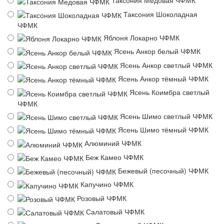
Таксония Медовая ЧФМК
Таксония Шоколадная
ЧФМК
Яблоня Локарно ЧФМК
Ясень Анкор белый ЧФМК
Ясень Анкор светлый ЧФМК
Ясень Анкор тёмный ЧФМК
Ясень Коимбра светлый
ЧФМК
Ясень Шимо светлый ЧФМК
Ясень Шимо тёмный ЧФМК
Алюминий ЧФМК
Беж Камео ЧФМК
Бежевый (песочный) ЧФМК
Капучино ЧФМК
Розовый ЧФМК
Салатовый ЧФМК