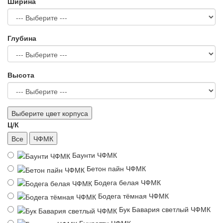
Ширина
Глубина
Высота
Выберите цвет корпуса
Ц/К
Все
ЧФМК
Баунти ЧФМК
Бетон пайн ЧФМК
Бодега белая ЧФМК
Бодега тёмная ЧФМК
Бук Бавария светлый ЧФМК
Бунратти ЧФМК