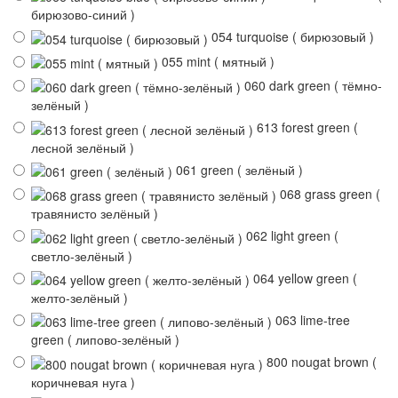
бирюзово-синий )
054 turquoise ( бирюзовый )
055 mint ( мятный )
060 dark green ( тёмно-
зелёный )
613 forest green (
лесной зелёный )
061 green ( зелёный )
068 grass green (
травянисто зелёный )
062 light green (
светло-зелёный )
064 yellow green (
желто-зелёный )
063 lime-tree
green ( липово-зелёный )
800 nougat brown (
коричневая нуга )