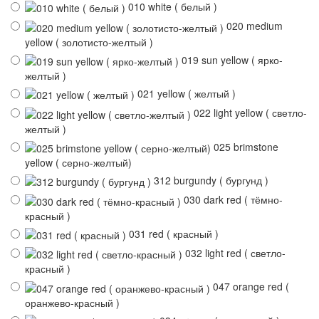
010 white ( белый )
020 medium
yellow ( золотисто-желтый )
019 sun yellow ( ярко-
желтый )
021 yellow ( желтый )
022 light yellow ( светло-
желтый )
025 brimstone
yellow ( серно-желтый)
312 burgundy ( бургунд )
030 dark red ( тёмно-
красный )
031 red ( красный )
032 light red ( светло-
красный )
047 orange red (
оранжево-красный )