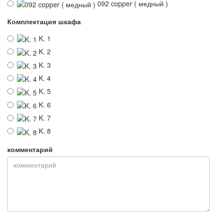
092 copper ( медный )
Комплектация шкафа
K. 1
K. 2
K. 3
K. 4
K. 5
K. 6
K. 7
K. 8
комментарий