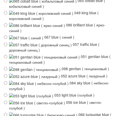
065 cobalt blue (
кобальтовый синий )
049 king blue (
королевский синий )
086 brilliant blue ( ярко-
синий )
067 blue ( синий )
057 traffic blue (
дорожный синиц )
051 gentian blue (
генциановый синий )
098 gentian ( генциановый )
052 azure blue ( лазурный )
084 sky blue ( небесно-
голубой )
053 light blue (голубой )
056 ice blue ( светло-
голубой )
066 turquoise blue (