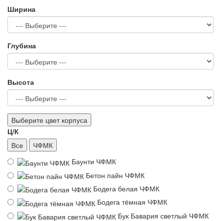
Ширина
Глубина
Высота
Выберите цвет корпуса
Ц/К
Все
ЧФМК
Баунти ЧФМК
Бетон пайн ЧФМК
Бодега белая ЧФМК
Бодега тёмная ЧФМК
Бук Бавария светлый ЧФМК