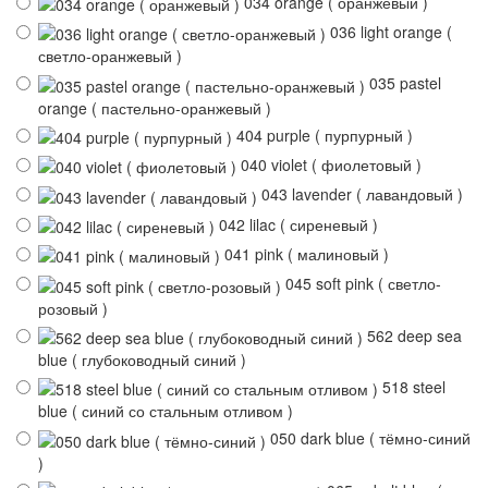
034 orange ( оранжевый )
036 light orange (
светло-оранжевый )
035 pastel
orange ( пастельно-оранжевый )
404 purple ( пурпурный )
040 violet ( фиолетовый )
043 lavender ( лавандовый )
042 lilac ( сиреневый )
041 pink ( малиновый )
045 soft pink ( светло-
розовый )
562 deep sea
blue ( глубоководный синий )
518 steel
blue ( синий со стальным отливом )
050 dark blue ( тёмно-синий
)