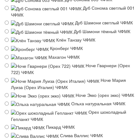
Дуб Сонома светлый 001
ЧФМК
Дуб Шамони светлый ЧФМК
Дуб Шамони тёмный ЧФМК
Клён Танзау ЧФМК
Кронберг ЧФМК
Махагон ЧФМК
Ноче Гварнери (Орех
722) ЧФМК
Ноче Мария
Луиза (Орех Италия) ЧФМК
Ноче Экко (орех экко) ЧФМК
Ольха натуральная ЧФМК
Орех шоколадный
Гепланкт ЧФМК
Пикард ЧФМК
Слива Валлис ЧФМК