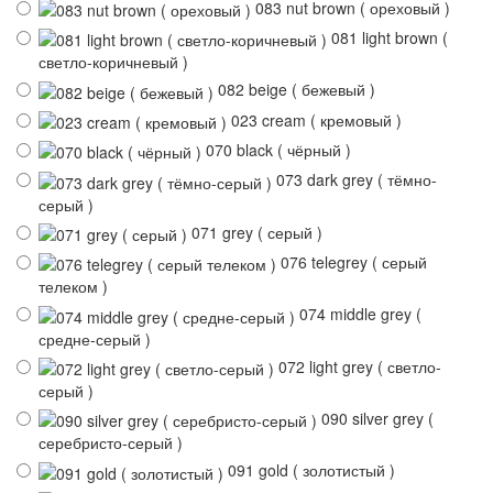
083 nut brown ( ореховый )
081 light brown (
светло-коричневый )
082 beige ( бежевый )
023 cream ( кремовый )
070 black ( чёрный )
073 dark grey ( тёмно-
серый )
071 grey ( серый )
076 telegrey ( серый
телеком )
074 middle grey (
средне-серый )
072 light grey ( светло-
серый )
090 silver grey (
серебристо-серый )
091 gold ( золотистый )